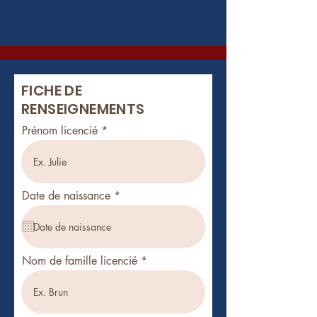
FICHE DE
RENSEIGNEMENTS
Prénom licencié
r
Date de naissance
*
e
q
u
i
r
Nom de famille licencié
e
d