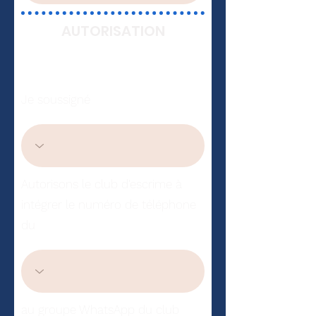
AUTORISATION
Je soussigné
Autorisons le club d'escrime à
intégrer le numéro de téléphone
du
au groupe WhatsApp du club